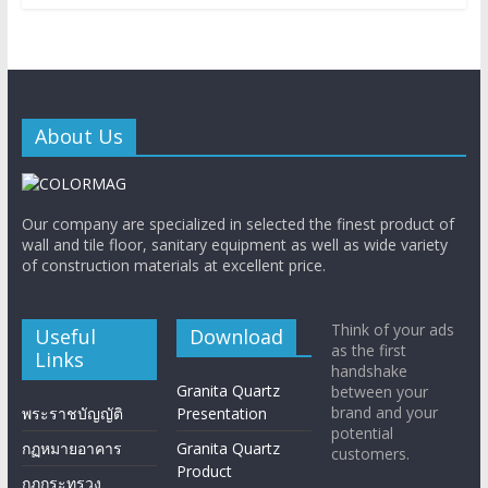
About Us
Our company are specialized in selected the finest product of
wall and tile floor, sanitary equipment as well as wide variety
of construction materials at excellent price.
Think of your ads
Useful
Download
as the first
Links
handshake
Granita Quartz
between your
brand and your
พระราชบัญญัติ
Presentation
potential
กฏหมายอาคาร
Granita Quartz
customers.
Product
กฏกระทรวง