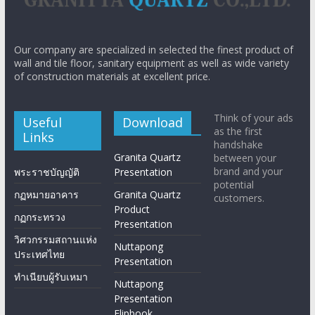
Our company are specialized in selected the finest product of
wall and tile floor, sanitary equipment as well as wide variety
of construction materials at excellent price.
Think of your ads
Useful
Download
as the first
Links
handshake
Granita Quartz
between your
brand and your
พระราชบัญญัติ
Presentation
potential
กฏหมายอาคาร
Granita Quartz
customers.
Product
กฏกระทรวง
Presentation
วิศวกรรมสถานแห่ง
Nuttapong
ประเทศไทย
Presentation
ทำเนียบผู้รับเหมา
Nuttapong
Presentation
Flipbook