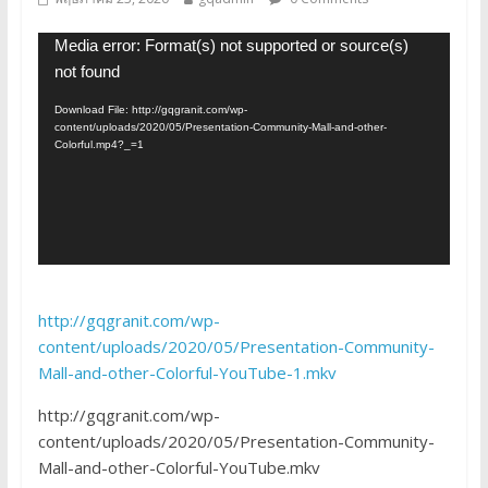
ตัว
Media error: Format(s) not supported or source(s)
เล่น
not found
ไฟล์
Download File: http://gqgranit.com/wp-
วิดีโอ
content/uploads/2020/05/Presentation-Community-Mall-and-other-
Colorful.mp4?_=1
http://gqgranit.com/wp-
content/uploads/2020/05/Presentation-Community-
Mall-and-other-Colorful-YouTube-1.mkv
http://gqgranit.com/wp-
content/uploads/2020/05/Presentation-Community-
Mall-and-other-Colorful-YouTube.mkv