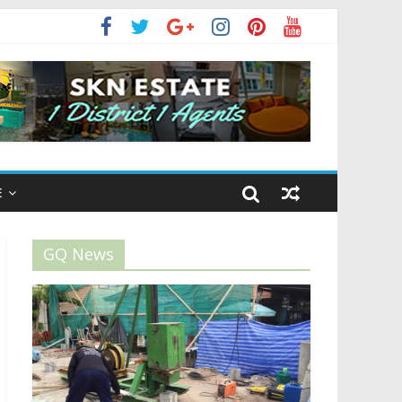
E
GQ News