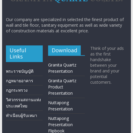
Our company are specialized in selected the finest product of
wall and tile floor, sanitary equipment as well as wide variety
of construction materials at excellent price.
Think of your ads
Useful
Download
as the first
Links
handshake
Granita Quartz
between your
brand and your
พระราชบัญญัติ
Presentation
potential
กฏหมายอาคาร
Granita Quartz
customers.
Product
กฏกระทรวง
Presentation
วิศวกรรมสถานแห่ง
Nuttapong
ประเทศไทย
Presentation
ทำเนียบผู้รับเหมา
Nuttapong
Presentation
Flipbook